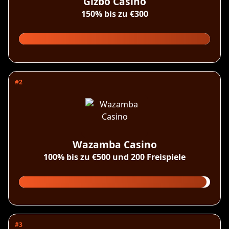
Gizbo Casino
150% bis zu €300
10.0
#2
Wazamba Casino
100% bis zu €500 und 200 Freispiele
9.8
#3