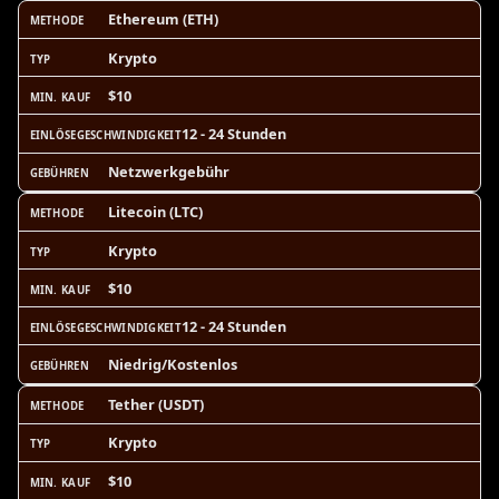
Ethereum (ETH)
METHODE
Krypto
TYP
$10
MIN. KAUF
12 - 24 Stunden
EINLÖSEGESCHWINDIGKEIT
Netzwerkgebühr
GEBÜHREN
Litecoin (LTC)
METHODE
Krypto
TYP
$10
MIN. KAUF
12 - 24 Stunden
EINLÖSEGESCHWINDIGKEIT
Niedrig/Kostenlos
GEBÜHREN
Tether (USDT)
METHODE
Krypto
TYP
$10
MIN. KAUF