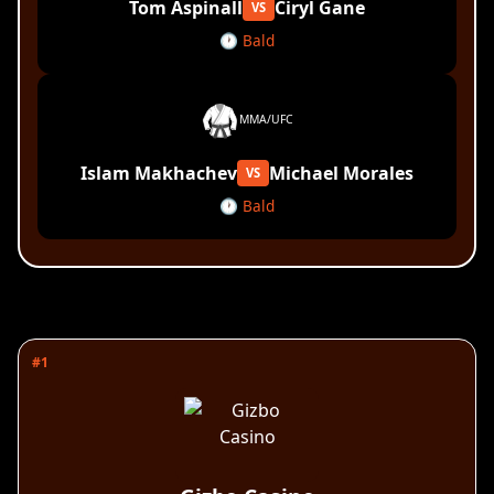
Tom Aspinall
Ciryl Gane
VS
🕐 Bald
🥋
MMA/UFC
Islam Makhachev
Michael Morales
VS
🕐 Bald
#1