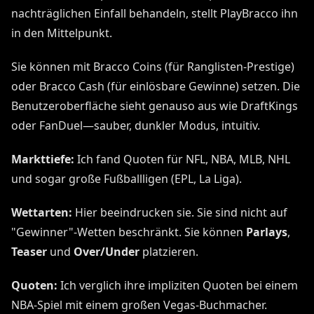
nachträglichen Einfall behandeln, stellt PlayBracco ihn
in den Mittelpunkt.
Sie können mit Bracco Coins (für Ranglisten-Prestige)
oder Bracco Cash (für einlösbare Gewinne) setzen. Die
Benutzeroberfläche sieht genauso aus wie DraftKings
oder FanDuel—sauber, dunkler Modus, intuitiv.
Markttiefe:
Ich fand Quoten für NFL, NBA, MLB, NHL
und sogar große Fußballligen (EPL, La Liga).
Wettarten:
Hier beeindrucken sie. Sie sind nicht auf
"Gewinner"-Wetten beschränkt. Sie können
Parlays
,
Teaser
und
Over/Under
platzieren.
Quoten:
Ich verglich ihre impliziten Quoten bei einem
NBA-Spiel mit einem großen Vegas-Buchmacher.