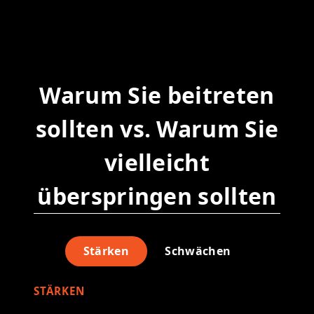
Warum Sie beitreten
sollten vs. Warum Sie
vielleicht
überspringen sollten
Stärken
Schwächen
STÄRKEN