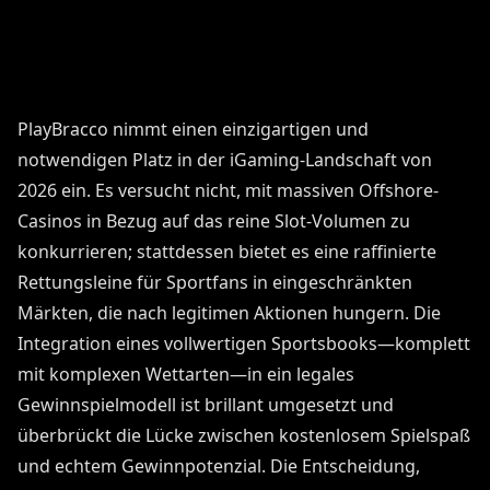
PlayBracco nimmt einen einzigartigen und
notwendigen Platz in der iGaming-Landschaft von
2026 ein. Es versucht nicht, mit massiven Offshore-
Casinos in Bezug auf das reine Slot-Volumen zu
konkurrieren; stattdessen bietet es eine raffinierte
Rettungsleine für Sportfans in eingeschränkten
Märkten, die nach legitimen Aktionen hungern. Die
Integration eines vollwertigen Sportsbooks—komplett
mit komplexen Wettarten—in ein legales
Gewinnspielmodell ist brillant umgesetzt und
überbrückt die Lücke zwischen kostenlosem Spielspaß
und echtem Gewinnpotenzial. Die Entscheidung,