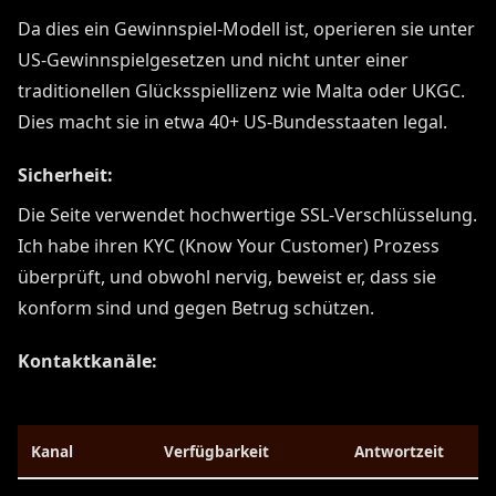
Da dies ein Gewinnspiel-Modell ist, operieren sie unter
US-Gewinnspielgesetzen und nicht unter einer
traditionellen Glücksspiellizenz wie Malta oder UKGC.
Dies macht sie in etwa 40+ US-Bundesstaaten legal.
Sicherheit:
Die Seite verwendet hochwertige SSL-Verschlüsselung.
Ich habe ihren KYC (Know Your Customer) Prozess
überprüft, und obwohl nervig, beweist er, dass sie
konform sind und gegen Betrug schützen.
Kontaktkanäle:
Kanal
Verfügbarkeit
Antwortzeit