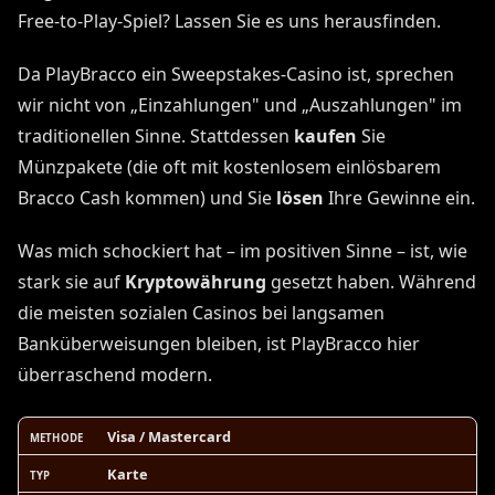
Free-to-Play-Spiel? Lassen Sie es uns herausfinden.
Da PlayBracco ein Sweepstakes-Casino ist, sprechen
wir nicht von „Einzahlungen" und „Auszahlungen" im
traditionellen Sinne. Stattdessen
kaufen
Sie
Münzpakete (die oft mit kostenlosem einlösbarem
Bracco Cash kommen) und Sie
lösen
Ihre Gewinne ein.
Was mich schockiert hat – im positiven Sinne – ist, wie
stark sie auf
Kryptowährung
gesetzt haben. Während
die meisten sozialen Casinos bei langsamen
Banküberweisungen bleiben, ist PlayBracco hier
überraschend modern.
Visa / Mastercard
METHODE
Karte
TYP