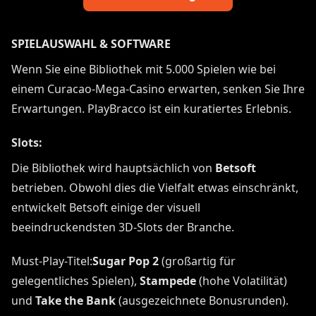
SPIELAUSWAHL & SOFTWARE
Wenn Sie eine Bibliothek mit 5.000 Spielen wie bei
einem Curacao-Mega-Casino erwarten, senken Sie Ihre
Erwartungen. PlayBracco ist ein kuratiertes Erlebnis.
Slots:
Die Bibliothek wird hauptsächlich von
Betsoft
betrieben. Obwohl dies die Vielfalt etwas einschränkt,
entwickelt Betsoft einige der visuell
beeindruckendsten 3D-Slots der Branche.
Must-Play-Titel:
Sugar Pop 2
(großartig für
gelegentliches Spielen),
Stampede
(hohe Volatilität)
und
Take the Bank
(ausgezeichnete Bonusrunden).