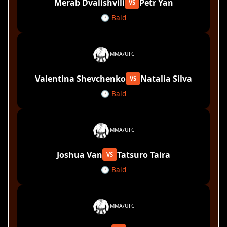
Merab Dvalishvili
Petr Yan
VS
🕐 Bald
🥋
MMA/UFC
Valentina Shevchenko
Natalia Silva
VS
🕐 Bald
🥋
MMA/UFC
Joshua Van
Tatsuro Taira
VS
🕐 Bald
🥋
MMA/UFC