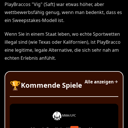
PlayBraccos "Vig" (Saft) war etwas höher, aber
wettbewerbsfähig genug, wenn man bedenkt, dass es
ein Sweepstakes-Modell ist.
Wenn Sie in einem Staat leben, wo echte Sportwetten
illegal sind (wie Texas oder Kalifornien), ist PlayBracco
eine legitime, legale Alternative, die sich sehr nah am
echten Erlebnis anfühlt.
Alle anzeigen
🏆
Kommende Spiele
🥋
MMA/UFC