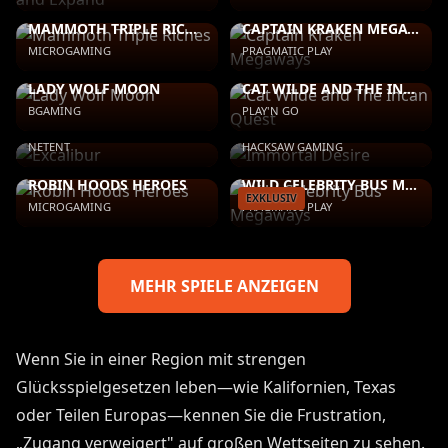
MAMMOTH TRIPLE RICHES
CAPTAIN KRAKEN MEGAWAYS
MICROGAMING
PRAGMATIC PLAY
LADY WOLF MOON
СAT WILDE AND THE INCAN QUEST
BGAMING
PLAY'N GO
EXCALIBUR
IMMORTAL DESIRE
NETENT
HACKSAW GAMING
ROBIN HOODS HEROES
WILD CELEBRITY BUS MEGAWAYS
EXKLUSIV
MICROGAMING
PRAGMATIC PLAY
MEHR SPIELE ANZEIGEN
Wenn Sie in einer Region mit strengen
Glücksspielgesetzen leben—wie Kalifornien, Texas
oder Teilen Europas—kennen Sie die Frustration,
„Zugang verweigert" auf großen Wettseiten zu sehen.