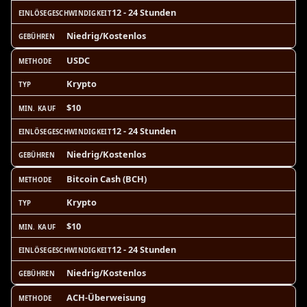
12 - 24 Stunden
EINLÖSEGESCHWINDIGKEIT
Niedrig/Kostenlos
GEBÜHREN
USDC
METHODE
Krypto
TYP
$10
MIN. KAUF
12 - 24 Stunden
EINLÖSEGESCHWINDIGKEIT
Niedrig/Kostenlos
GEBÜHREN
Bitcoin Cash (BCH)
METHODE
Krypto
TYP
$10
MIN. KAUF
12 - 24 Stunden
EINLÖSEGESCHWINDIGKEIT
Niedrig/Kostenlos
GEBÜHREN
ACH-Überweisung
METHODE